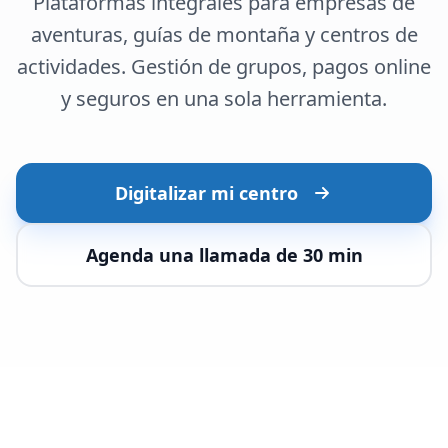
Plataformas integrales para empresas de
Sitio Web
aventuras, guías de montaña y centros de
E-commerce
actividades. Gestión de grupos, pagos online
CRM & Data
y seguros en una sola herramienta.
Local - Baix Penedès · Garraf · Tarragona
Digitalizar mi centro
Agenda una llamada de 30 min