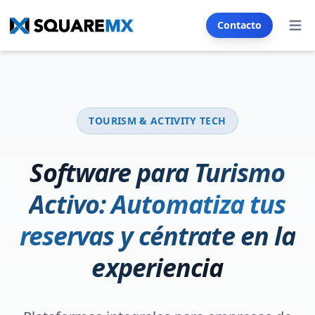
Contacto
Abrir
Servicios
SECTORES
TOURISM & ACTIVITY TECH
Inmobiliario
Automoción
Franquicia
E-commerce
Software para Turismo
Restaurantes & Cafés
Salud & Bienestar
Activo: Automatiza tus
Seguros
Turismo & Hoteles
reservas y céntrate en la
Formación & Educación
experiencia
Generador SMS & Email
CREACIÓN WEB