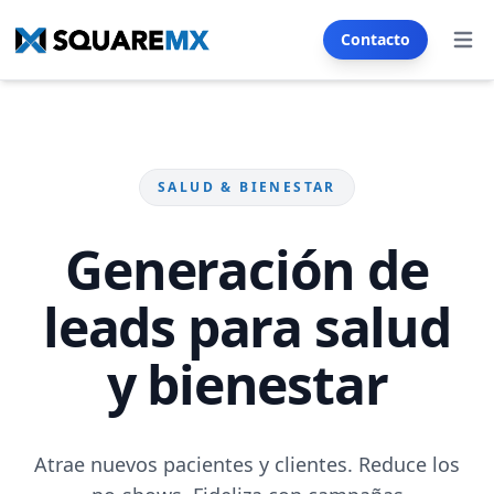
Contacto
Abrir
Servicios
SECTORES
SALUD & BIENESTAR
Inmobiliario
Automoción
Franquicia
E-commerce
Generación de
Restaurantes & Cafés
Salud & Bienestar
leads para salud
Seguros
Turismo & Hoteles
y bienestar
Formación & Educación
Generador SMS & Email
Atrae nuevos pacientes y clientes. Reduce los
CREACIÓN WEB