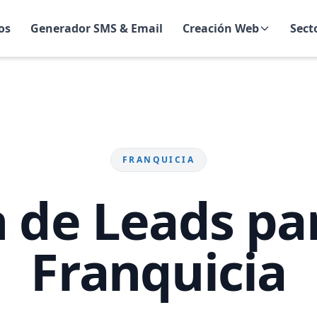
os
Generador SMS & Email
Creación Web
Sect
FRANQUICIA
 de Leads pa
Franquicia