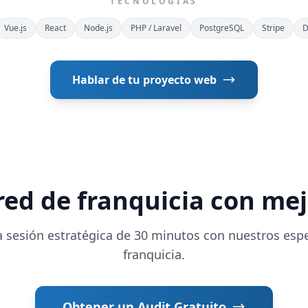
TECNOLOGÍAS
Vue.js
React
Node.js
PHP / Laravel
PostgreSQL
Stripe
D
Hablar de tu proyecto web
 red de franquicia con mej
 sesión estratégica de 30 minutos con nuestros espe
franquicia.
Obtener un Audit Gratuito