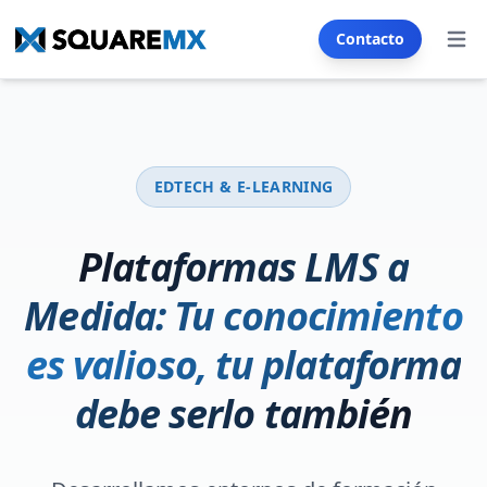
Contacto
Abrir
Servicios
SECTORES
EDTECH & E-LEARNING
Inmobiliario
Automoción
Franquicia
E-commerce
Plataformas LMS a
Restaurantes & Cafés
Salud & Bienestar
Medida: Tu conocimiento
Seguros
Turismo & Hoteles
es valioso, tu plataforma
Formación & Educación
debe serlo también
Generador SMS & Email
CREACIÓN WEB