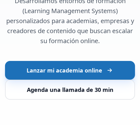
Desarrollamos entornos de formación
Sitio Web
(Learning Management Systems)
E-commerce
personalizados para academias, empresas y
CRM & Data
creadores de contenido que buscan escalar
su formación online.
Local - Baix Penedès · Garraf · Tarragona
Lanzar mi academia online
Agenda una llamada de 30 min