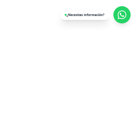
¿Necesitas información?
Genera más visitas. Vende más.
squareMX ayuda a las empresas a generar leads
cualificados y aumentar sus ingresos mediante
campañas de email, SMS y marketing multicanal de
alto rendimiento.