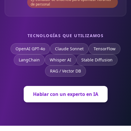
de personal
TECNOLOGÍAS QUE UTILIZAMOS
OpenAI GPT-4o
Claude Sonnet
TensorFlow
LangChain
Whisper AI
Stable Diffusion
RAG / Vector DB
Hablar con un experto en IA