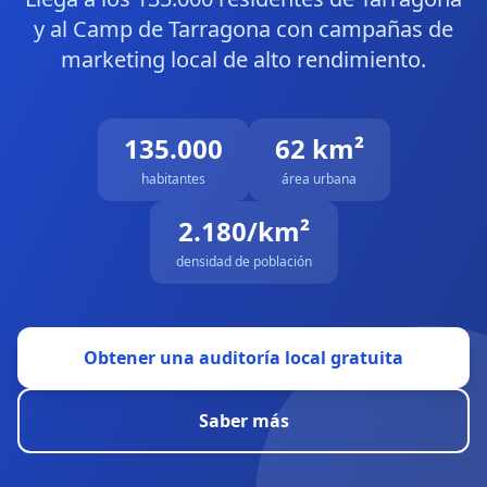
Sitio Web
y al Camp de Tarragona con campañas de
marketing local de alto rendimiento.
E-commerce
CRM & Data
135.000
62 km²
Local - Baix Penedès · Garraf · Tarragona
habitantes
área urbana
2.180/km²
densidad de población
Obtener una auditoría local gratuita
Saber más