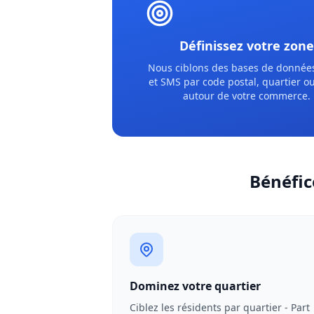
Définissez votre zone
Nous ciblons des bases de donnée
et SMS par code postal, quartier o
autour de votre commerce.
Bénéfic
Dominez votre quartier
Ciblez les résidents par quartier - Part