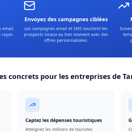
Envoyez des campagnes ciblées
s email
Les campagnes email et SMS touchent les
Suivez
u rayon
prospects locaux au bon moment avec des
temp
offres personnalisées.
es concrets pour les entreprises de T
Captez les dépenses touristiques
G
Atteignez les millions de touristes
C