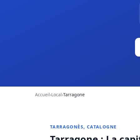
Accueil
›
Local
›
Tarragone
TARRAGONÈS, CATALOGNE
Tarragone : La capi