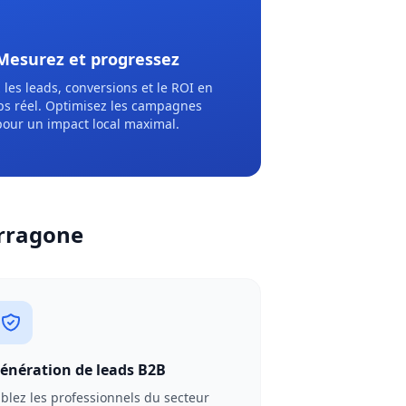
Mesurez et progressez
 les leads, conversions et le ROI en
s réel. Optimisez les campagnes
pour un impact local maximal.
arragone
énération de leads B2B
iblez les professionnels du secteur