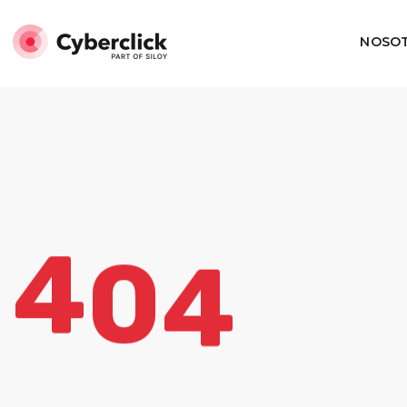
NOSO
4
0
4