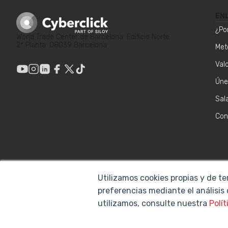
EN
¿Po
World Trade Center de Barcelona. Edificio Norte.
2ª Planta. 08039 Barcelona
Met
Val
Úne
Sal
Con
Utilizamos cookies propias y de te
preferencias mediante el análisis
utilizamos, consulte nuestra
Polít